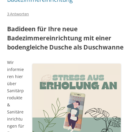
3 Antworten
Badideen für Ihre neue
Badezimmereinrichtung mit einer
bodengleiche Dusche als Duschwanne
Wir
informie
ren hier
über
Sanitärp
rodukte
&
Sanitäre
inrichtu
ngen für