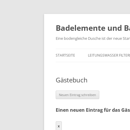
Zum
Inhalt
springen
Badelemente und B
Eine bodengleiche Dusche ist der neue Sta
STARTSEITE
LEITUNGSWASSER FILTE
Gästebuch
Einen neuen Eintrag für das Gä
Dieses
x