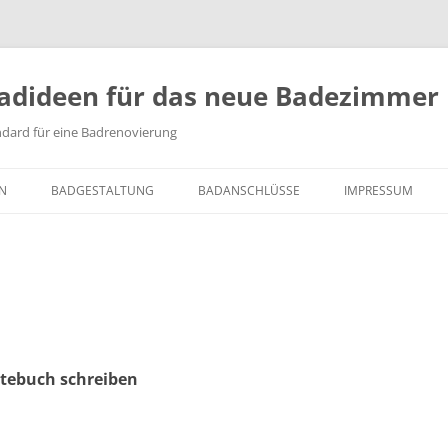
adideen für das neue Badezimmer
ndard für eine Badrenovierung
RN
BADGESTALTUNG
BADANSCHLÜSSE
IMPRESSUM
BODENGLEICHE DUSCHE
WALK IN DUSCHE
INFRAROT DESIGNHEIZKÖRPER
HUDSON REED HEIZKÖRPER
stebuch schreiben