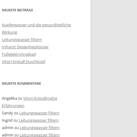
NEUESTE BEITRÄGE
Kupferwasser und die gesundheitliche
Wirkung
Leitungswasser filtern
Infrarot Designheizkörper
Fußelektrolysebad
Vitori Kristall Duschkopf
NEUESTE KOMMENTARE
Angelika
zu
Vitori Kristallmatte
Erfahrungen
Sandy
zu
Leitungswasser filtern
Ingrid
zu
Leitungswasser filtern
admin
zu
Leitungswasser filtern
admin
zu
Leitungswasser filtern